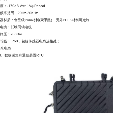
：-170dB Vre: 1V/μPascal
频率范围：20Hz-20KHz
器材质：食品级Pom材料(聚甲醛)；另外PEEK材料可定制
电缆：低噪同轴电缆
静压：
≤
68Bar
等级：IP68，包括传感器电缆连接处；
0米电缆
2.3、数据采集和通信装置RTU