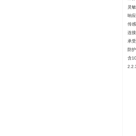
灵敏度
响应
传感
连接
承受
防护
含1
2.