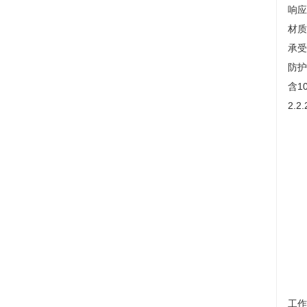
响应
材质
承受
防护
含1
2.
工作