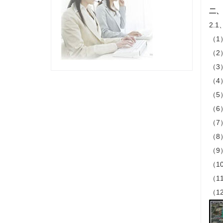
二、
2.
（1
（2
（3
（4
（5
（6
（7
（8
（9
（1
（1
（1