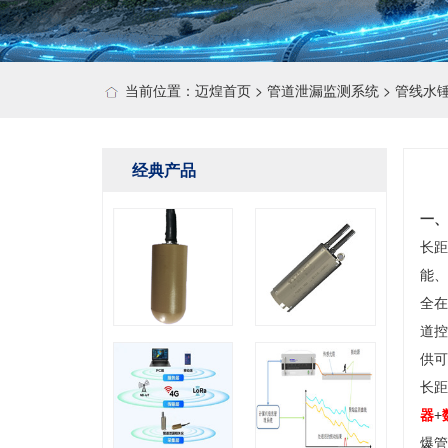
当前位置：
迈煌首页
> 管道泄漏监测系统 > 管线
经典产品
一、
长距
能、
全在
道控
供可
长距
器
+
爆管